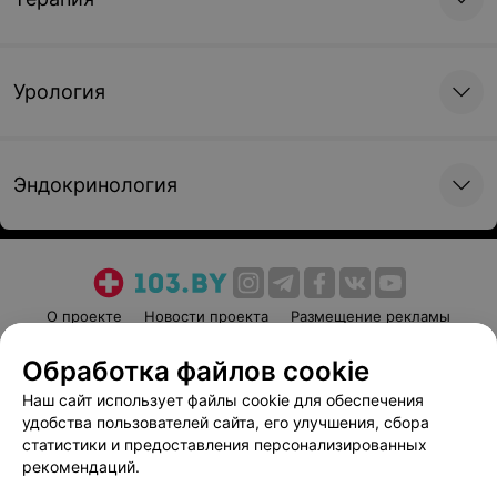
Урология
Эндокринология
О проекте
Новости проекта
Размещение рекламы
Медицинский маркетинг
Публичный договор
Обработка файлов cookie
Пользовательское соглашение
Способы оплаты
Наш сайт использует файлы cookie для обеспечения
Вакансии
Партнеры
удобства пользователей сайта, его улучшения, сбора
Написать руководителю 103.by
статистики и предоставления персонализированных
рекомендаций.
Написать в поддержку