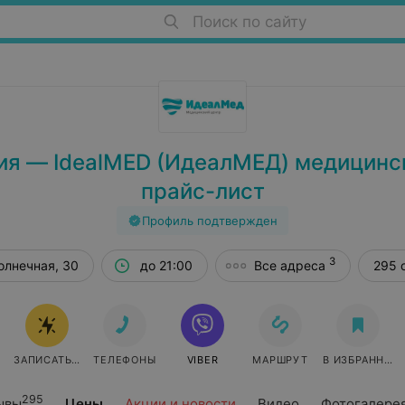
Поиск по сайту
я — IdealMED (ИдеалМЕД) медицинск
прайс-лист
Профиль подтвержден
3
олнечная, 30
до 21:00
Все адреса
295 
ЗАПИСАТЬСЯ ОНЛАЙН
ТЕЛЕФОНЫ
VIBER
МАРШРУТ
В ИЗБРАННОЕ
295
ывы
Цены
Акции и новости
Видео
Фотогалере