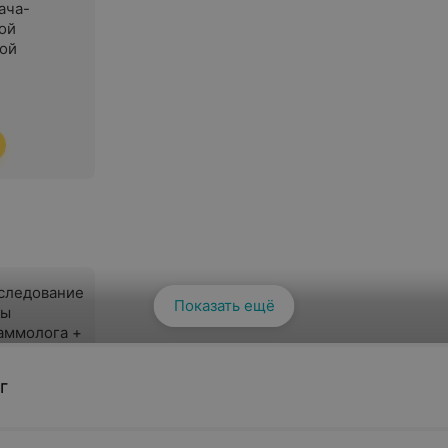
ача-
ой
ой
следование
Показать ещё
зы
аммолога +
елез) —
г