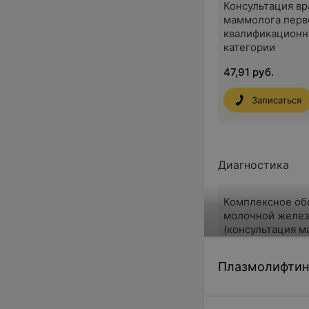
Консультация вр
маммолога перв
квалификационн
категории
47,91 руб.
Записаться
Диагностика
Комплексное об
молочной желе
(консультация м
узи молочных ж
Макарчук М.А.
Плазмолифтин
120 руб.
Записаться