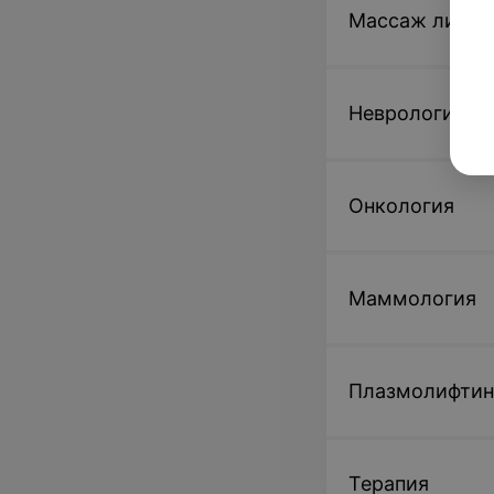
Массаж лица
Неврология
Онкология
Маммология
Плазмолифтин
Терапия