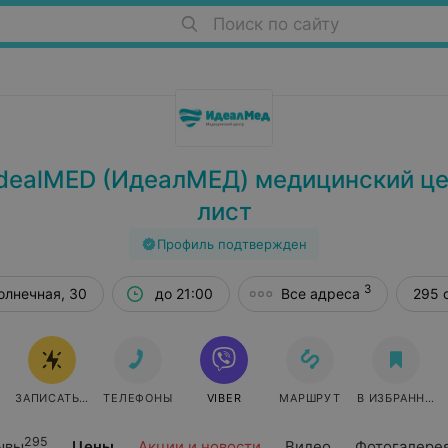
Поиск по сайту
dealMED (ИдеалМЕД) медицинский це
лист
Профиль подтвержден
3
олнечная, 30
до 21:00
Все адреса
295 
ЗАПИСАТЬСЯ ОНЛАЙН
ТЕЛЕФОНЫ
VIBER
МАРШРУТ
В ИЗБРАННОЕ
295
ывы
Цены
Акции и новости
Видео
Фотогалере