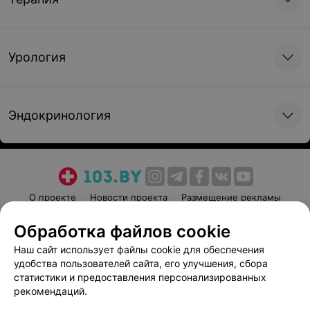
Урология
Эндокринология
О проекте
Новости проекта
Размещение рекламы
Медицинский маркетинг
Публичный договор
Обработка файлов cookie
Пользовательское соглашение
Способы оплаты
Наш сайт использует файлы cookie для обеспечения
Вакансии
Партнеры
удобства пользователей сайта, его улучшения, сбора
Написать руководителю 103.by
статистики и предоставления персонализированных
рекомендаций.
Написать в поддержку