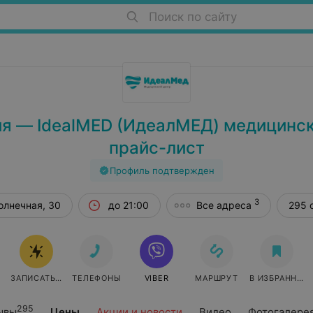
Поиск по сайту
я — IdealMED (ИдеалМЕД) медицинск
прайс-лист
Профиль подтвержден
3
олнечная, 30
до 21:00
Все адреса
295 
ЗАПИСАТЬСЯ ОНЛАЙН
ТЕЛЕФОНЫ
VIBER
МАРШРУТ
В ИЗБРАННОЕ
295
ывы
Цены
Акции и новости
Видео
Фотогалере