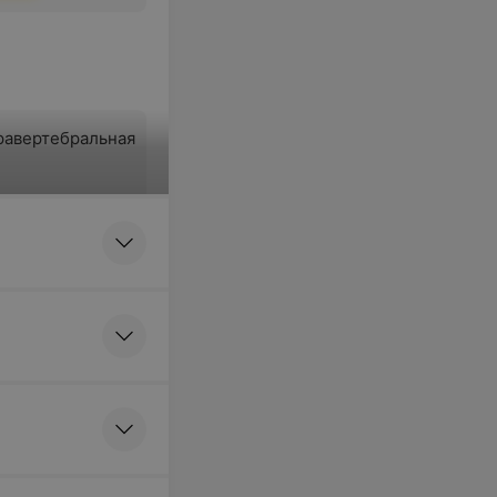
равертебральная
ться