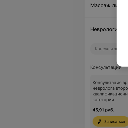
Массаж лица
Неврология
Консультации
Консультации
Консультация вр
невролога втор
квалификационн
категории
45,91 руб.
Записаться