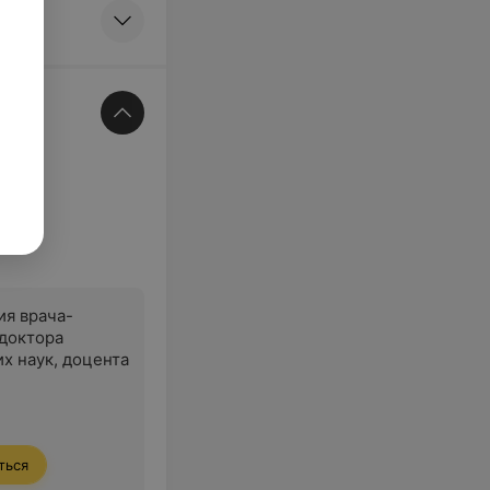
ия врача-
 доктора
х наук, доцента
ться