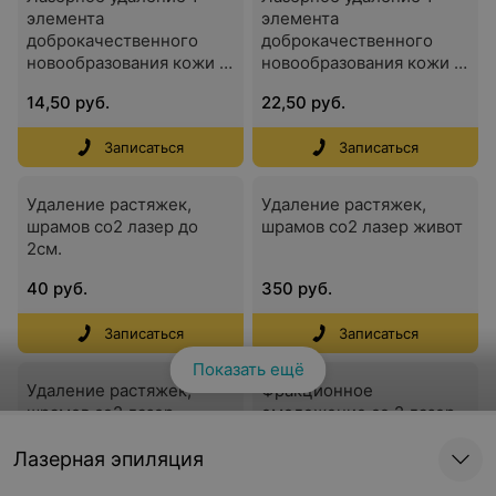
элемента
элемента
доброкачественного
доброкачественного
новообразования кожи (
новообразования кожи (
родинки, невусы) до 0,5
родинки, невусы) от 0,5
14,50 руб.
22,50 руб.
см
см до 1см
Записаться
Записаться
Удаление растяжек,
Удаление растяжек,
шрамов со2 лазер до
шрамов со2 лазер живот
2см.
40 руб.
350 руб.
Записаться
Записаться
Показать ещё
Удаление растяжек,
Фракционное
шрамов со2 лазер
омоложение co 2 лазер
ягодицы
периоральная обл (губы)
Лазерная эпиляция
350 руб.
170 руб.